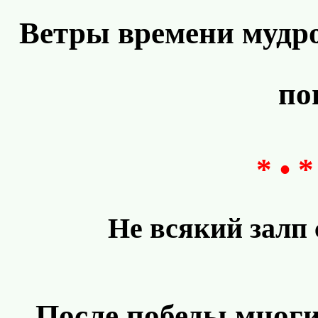
Ветры времени мудром
по
* • *
Не всякий залп
После победы многие