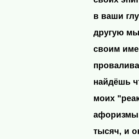
в ваши гл
другую мы
своим име
провалива
найдёшь чт
моих "реа
афоризмы,
тысяч, и о