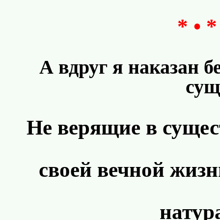
* • *
А вдруг я наказан б
сущ
Не верящие в суще
своей вечной жизн
натур