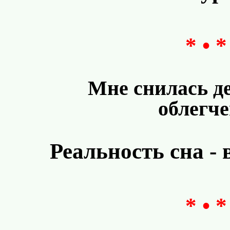
* • *
Мне снилась д
облегче
Реальность сна -
* • *