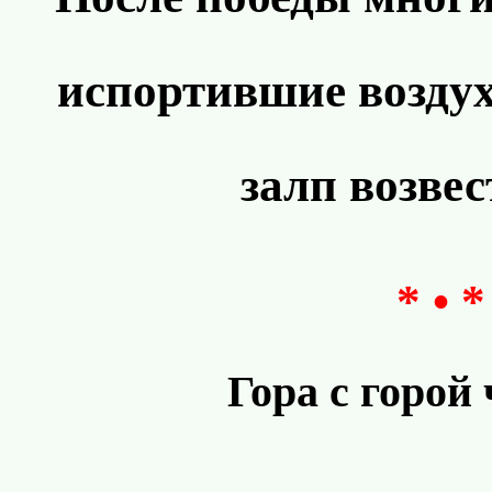
испортившие воздух
залп возве
* • *
Гора с горой