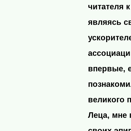
читателя 
являясь с
ускорител
ассоциаций
впервые, е
познакоми
великого 
Леца, мне 
своих эпи