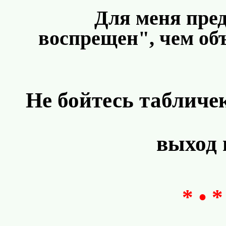
Для меня пре
воспрещен", чем объ
Не бойтесь табличе
выход 
* • *