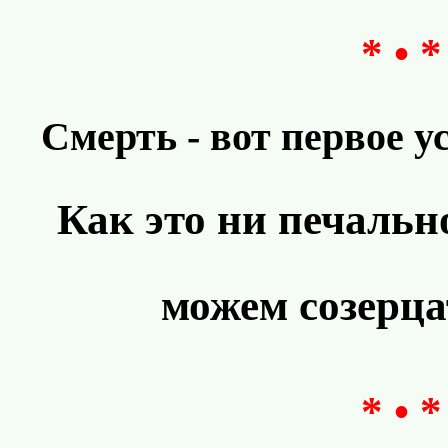
* • *
Смерть - вот первое у
Как это ни печальн
можем созерца
* • *