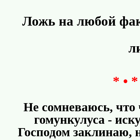
Ложь на любой фак
л
* • *
Не сомневаюсь, что 
гомункулуса - иск
Господом заклинаю, н