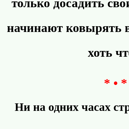
только досадить св
начинают ковырять в
хоть чт
* • *
Ни на одних часах с