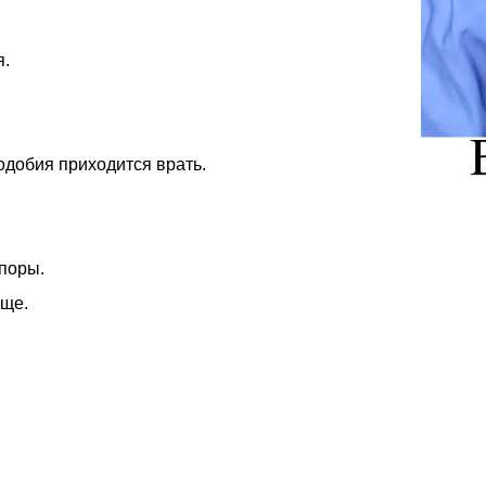
я.
одобия приходится врать.
опоры.
аще.