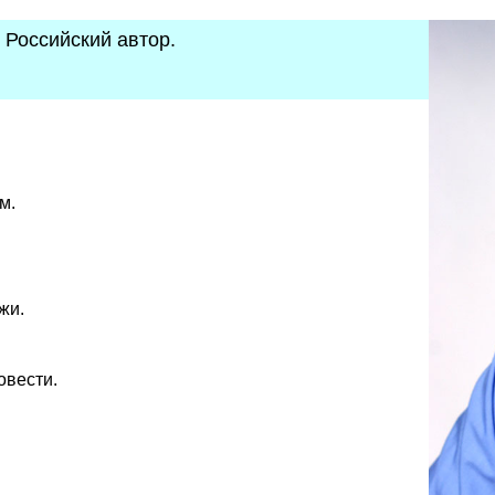
. Российский автор.
м.
жи.
овести.