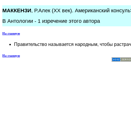
МАККЕНЗИ
, Р.Алек (XX век). Американский консул
В Антологии - 1 изречение этого автора
На главную
Правительство называется народным, чтобы растрач
На главную