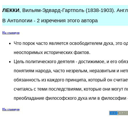
ЛЕККИ
, Вильям-Эдвард-Гартполь (1838-1903). Англ
В Антологии - 2 изречения этого автора
На главную
Что порок часто является освободителем духа, это о
неоспоримых исторических фактов.
Цель политического деятеля - достижимое, и его обя
понятиям народа, часто незрелым, неразвитым и нет
обязанность из каждого принципа, который он счита
считаясь с теми последствиями, которые они могут по
преобладание философского духа или в философии -
На главную