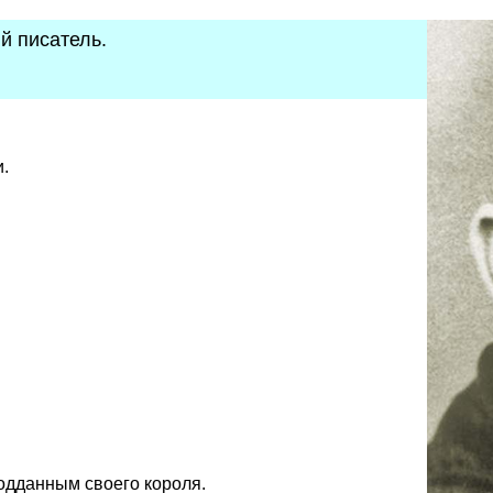
й писатель.
и.
подданным своего короля.