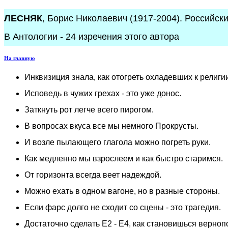
ЛЕСНЯК
, Борис Николаевич (1917-2004). Российски
В Антологии - 24 изречения этого автора
На главную
Инквизиция знала, как отогреть охладевших к религи
Исповедь в чужих грехах - это уже донос.
Заткнуть рот легче всего пирогом.
В вопросах вкуса все мы немного Прокрусты.
И возле пылающего глагола можно погреть руки.
Как медленно мы взрослеем и как быстро старимся.
От горизонта всегда веет надеждой.
Можно ехать в одном вагоне, но в разные стороны.
Если фарс долго не сходит со сцены - это трагедия.
Достаточно сделать Е2 - Е4, как становишься верно