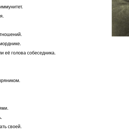
 иммунитет.
я.
отношений.
морднике.
и её голова собеседника.
пряником.
ями.
.
ать своей.