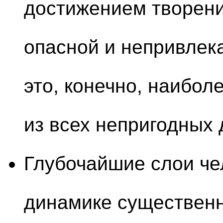
достижением творени
опасной и непривлека
это, конечно, наибол
из всех непригодных 
Глубочайшие слои че
динамике существенн