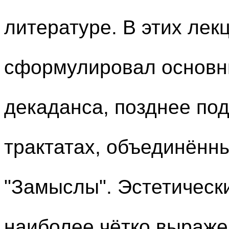
литературе. В этих лек
сформулировал основн
декаданса, позднее по
трактатах, объединённы
"Замыслы". Эстетическ
наиболее чётко выраже