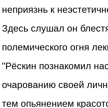
неприязнь к неэстетич
Здесь слушал он блест
полемического огня лек
"Рёскин познакомил на
очарованию своей лично
тем опьянением красото