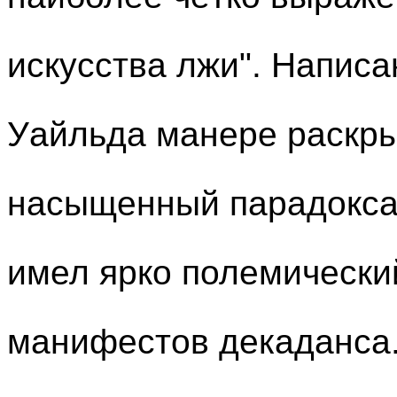
искусства лжи". Написа
Уайльда манере раскры
насыщенный парадоксам
имел ярко полемический
манифестов декаданса.