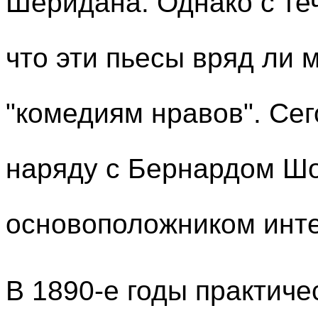
Шеридана. Однако с те
что эти пьесы вряд ли 
"комедиям нравов". Се
наряду с Бернардом Шо
основоположником инте
В 1890-е годы практиче