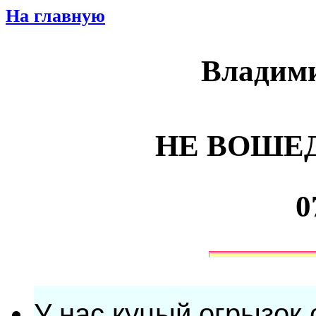
На главную
Влади
НЕ ВОШЕД
0
У нас куцый огрызок