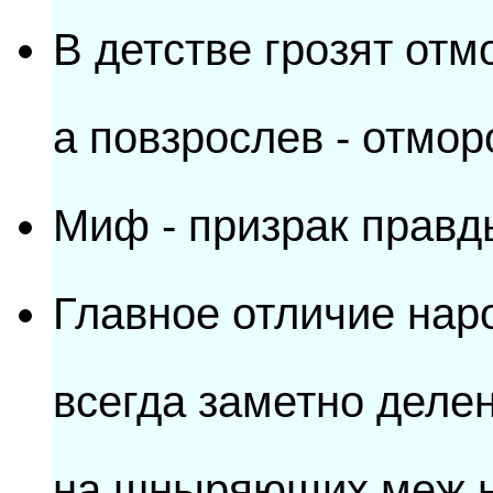
В детстве грозят отм
а повзрослев - отмор
Миф - призрак правд
Главное отличие наро
всегда заметно делен
на шныряющих меж н